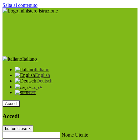
Salta al contenuto
Italiano
Italiano
English
Deutsch
عربى
বাংলা
Accedi
Accedi
button close
×
Nome Utente