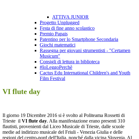
ATTIVA JUNIOR
Progetto Unplugged
Festa di fine anno scolastico
Premio Papais
Patentino per lo Smartphone Secondaria
Giochi matematici
Rassegna per giovani strumentisti - "Certamen
Musicum"
Consigli di lettura in biblioteca
#IoLeggoPerchè
Cactus Edu International Children's and Youth
Film Festival
VI flute day
Il giorno 19 Dicembre 2016 si è svolto
al Politeama Rossetti di
Trieste
il
VI flute day
. Alla manifestazione erano presenti 310
flautisti, provenienti dal Liceo Musicale di Trieste, dalle scuole
medie ad indirizzo musicale del Friuli - Venezia Giulia e delle
regioni del centro-nord dell'Italia, nonché dalla vicina Slovenia. Al