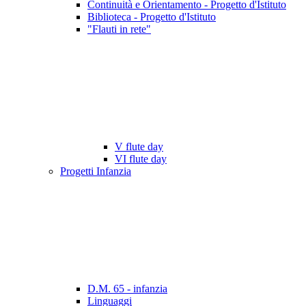
Continuità e Orientamento - Progetto d'Istituto
Biblioteca - Progetto d'Istituto
"Flauti in rete"
V flute day
VI flute day
Progetti Infanzia
D.M. 65 - infanzia
Linguaggi