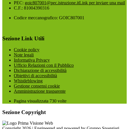
PEC:
goic807001@pec.istruzione.it
Link per inviare una mail
C.F.: 81004390316
Codice meccanografico: GOIC807001
Sezione Link Utili
Cookie policy
Note legali
Informativa Privacy
Ufficio Relazioni con il Pubblico
Dichiarazione di accessibilità
Obiettivi di accessibilità
Whistleblowing
Gestione consensi cookie
Amministrazione trasparente
Pagina visualizzata
730
volte
Sezione Copyright
Copyright 2026 | Engineered and powered by Gruppo Spaggiari