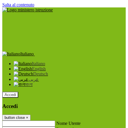
Salta al contenuto
Italiano
Italiano
English
Deutsch
عربى
বাংলা
Accedi
Accedi
button close
×
Nome Utente