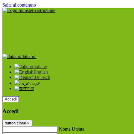
Salta al contenuto
Italiano
Italiano
English
Deutsch
عربى
বাংলা
Accedi
Accedi
button close
×
Nome Utente