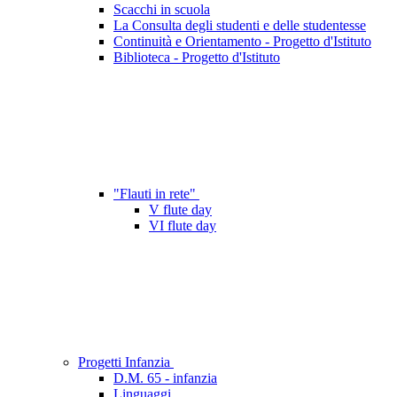
Scacchi in scuola
La Consulta degli studenti e delle studentesse
Continuità e Orientamento - Progetto d'Istituto
Biblioteca - Progetto d'Istituto
"Flauti in rete"
V flute day
VI flute day
Progetti Infanzia
D.M. 65 - infanzia
Linguaggi