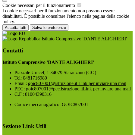
Cookie necessari per il funzionamento
I cookie necessari per il funzionamento non possono essere
disabilitati. È possibile consultare l'elenco nella pagina della cookie
policy.
Accetta tutti
Salva le preferenze
Istituto Comprensivo 'DANTE ALIGHIERI'
Contatti
Istituto Comprensivo 'DANTE ALIGHIERI'
Piazzale Unicef, 1 34079 Staranzano (GO)
Tel:
0481716980
Email:
goic807001@istruzione.it
Link per inviare una mail
PEC:
goic807001@pec.istruzione.it
Link per inviare una mail
C.F.: 81004390316
Codice meccanografico: GOIC807001
Sezione Link Utili