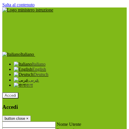
Salta al contenuto
Italiano
Italiano
English
Deutsch
عربى
বাংলা
Accedi
Accedi
button close
×
Nome Utente