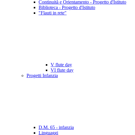
Continuità e Orientamento - Progetto d'Istituto
Biblioteca - Progetto d'Istituto
"Flauti in rete"
V flute day
VI flute day
Progetti Infanzia
D.M. 65 - infanzia
Linguaggi