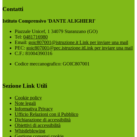
Contatti
Istituto Comprensivo 'DANTE ALIGHIERI'
Piazzale Unicef, 1 34079 Staranzano (GO)
Tel:
0481716980
Email:
goic807001@istruzione.it
Link per inviare una mail
PEC:
goic807001@pec.istruzione.it
Link per inviare una mail
C.F.: 81004390316
Codice meccanografico: GOIC807001
Sezione Link Utili
Cookie policy
Note legali
Informativa Privacy
Ufficio Relazioni con il Pubblico
Dichiarazione di accessibilità
Obiettivi di accessibilità
Whistleblowing
Gestione consensi cookie