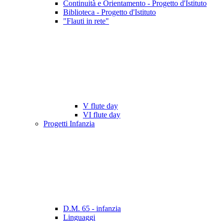
Continuità e Orientamento - Progetto d'Istituto
Biblioteca - Progetto d'Istituto
"Flauti in rete"
V flute day
VI flute day
Progetti Infanzia
D.M. 65 - infanzia
Linguaggi