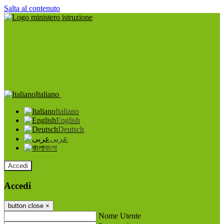
Salta al contenuto
Italiano
Italiano
English
Deutsch
عربى
বাংলা
Accedi
Accedi
button close
×
Nome Utente