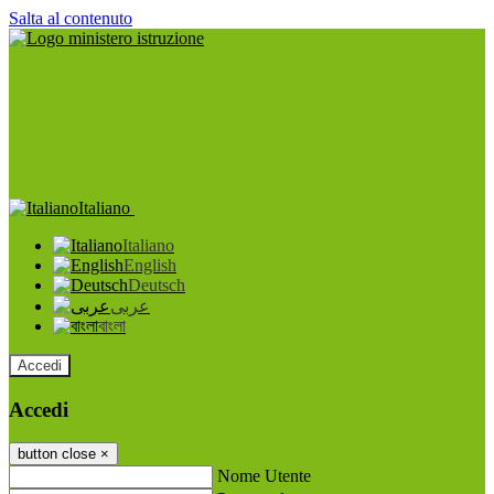
Salta al contenuto
Italiano
Italiano
English
Deutsch
عربى
বাংলা
Accedi
Accedi
button close
×
Nome Utente