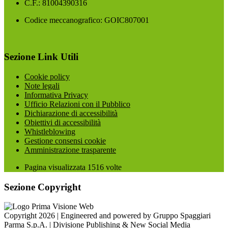
C.F.: 81004390316
Codice meccanografico: GOIC807001
Sezione Link Utili
Cookie policy
Note legali
Informativa Privacy
Ufficio Relazioni con il Pubblico
Dichiarazione di accessibilità
Obiettivi di accessibilità
Whistleblowing
Gestione consensi cookie
Amministrazione trasparente
Pagina visualizzata
1516
volte
Sezione Copyright
Copyright 2026 | Engineered and powered by Gruppo Spaggiari
Parma S.p.A. | Divisione Publishing & New Social Media