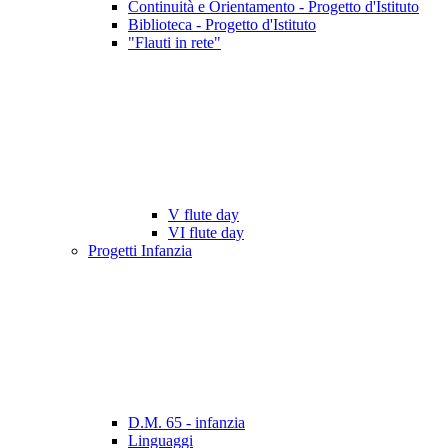
Continuità e Orientamento - Progetto d'Istituto
Biblioteca - Progetto d'Istituto
"Flauti in rete"
V flute day
VI flute day
Progetti Infanzia
D.M. 65 - infanzia
Linguaggi