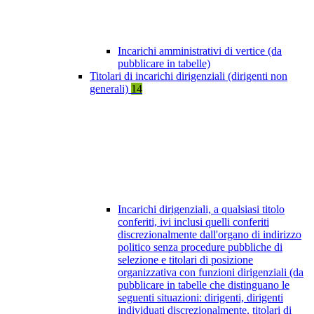
Incarichi amministrativi di vertice (da
pubblicare in tabelle)
Titolari di incarichi dirigenziali (dirigenti non
generali)
14
Incarichi dirigenziali, a qualsiasi titolo
conferiti, ivi inclusi quelli conferiti
discrezionalmente dall'organo di indirizzo
politico senza procedure pubbliche di
selezione e titolari di posizione
organizzativa con funzioni dirigenziali (da
pubblicare in tabelle che distinguano le
seguenti situazioni: dirigenti, dirigenti
individuati discrezionalmente, titolari di