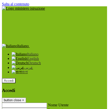
Salta al contenuto
Italiano
Italiano
English
Deutsch
عربى
বাংলা
Accedi
Accedi
button close
×
Nome Utente