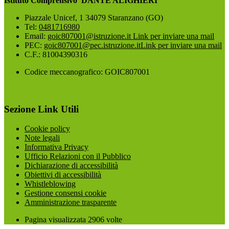
Istituto Comprensivo 'DANTE ALIGHIERI'
Piazzale Unicef, 1 34079 Staranzano (GO)
Tel:
0481716980
Email:
goic807001@istruzione.it
Link per inviare una mail
PEC:
goic807001@pec.istruzione.it
Link per inviare una mail
C.F.: 81004390316
Codice meccanografico: GOIC807001
Sezione Link Utili
Cookie policy
Note legali
Informativa Privacy
Ufficio Relazioni con il Pubblico
Dichiarazione di accessibilità
Obiettivi di accessibilità
Whistleblowing
Gestione consensi cookie
Amministrazione trasparente
Pagina visualizzata
2906
volte