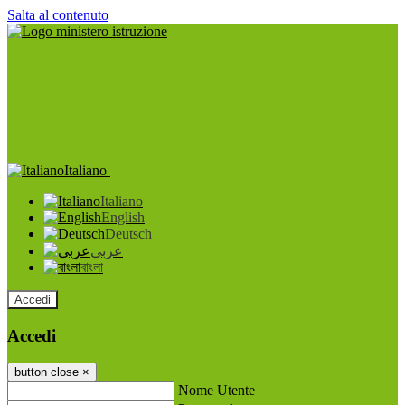
Salta al contenuto
Italiano
Italiano
English
Deutsch
عربى
বাংলা
Accedi
Accedi
button close
×
Nome Utente