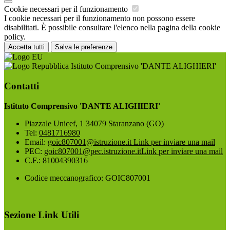
Cookie necessari per il funzionamento
I cookie necessari per il funzionamento non possono essere
disabilitati. È possibile consultare l'elenco nella pagina della cookie
policy.
Accetta tutti
Salva le preferenze
Istituto Comprensivo 'DANTE ALIGHIERI'
Contatti
Istituto Comprensivo 'DANTE ALIGHIERI'
Piazzale Unicef, 1 34079 Staranzano (GO)
Tel:
0481716980
Email:
goic807001@istruzione.it
Link per inviare una mail
PEC:
goic807001@pec.istruzione.it
Link per inviare una mail
C.F.: 81004390316
Codice meccanografico: GOIC807001
Sezione Link Utili