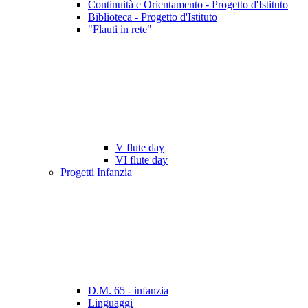
Continuità e Orientamento - Progetto d'Istituto
Biblioteca - Progetto d'Istituto
"Flauti in rete"
V flute day
VI flute day
Progetti Infanzia
D.M. 65 - infanzia
Linguaggi