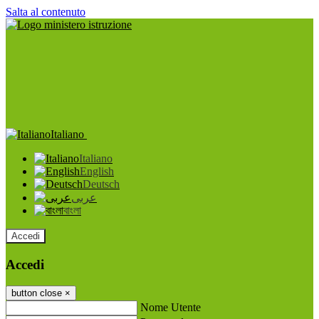
Salta al contenuto
Italiano
Italiano
English
Deutsch
عربى
বাংলা
Accedi
Accedi
button close
×
Nome Utente